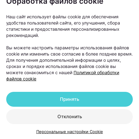
Обработка файлов cookie
тусклыми и теряют плотность.
Наш сайт использует файлы cookie для обеспечения
удобства пользователей сайта, его улучшения, сбора
«Если человек замечает выраженное
статистики и предоставления персонализированных
рекомендаций.
выпадение волос, изменение их
структуры или появление участков
Вы можете настроить параметры использования файлов
облысения, откладывать визит к
cookie или изменить свое согласие в более позднее время.
Для получения дополнительной информации о целях,
специалисту не стоит. Чем раньше
сроках и порядке использования файлов cookie вы
начинается диагностика, тем больше
можете ознакомиться с нашей
Политикой обработки
файлов cookie
возможностей повлиять на
ситуацию», —
объясняет Ольга
Кудаленкина.
Принять
Отклонить
Столкнувшись с выпадением волос, многие
начинают искать решение самостоятельно:
Персональные настройки Cookie
покупают шампуни, сыворотки, витамины и БАДы.