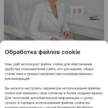
Обработка файлов cookie
Одним из серьезных видов выпадения волос
считается андрогенетическая алопеция. При этом
Наш сайт использует файлы cookie для обеспечения
состоянии волосяные фолликулы постепенно
удобства пользователей сайта, его улучшения, сбора
статистики и предоставления персонализированных
уменьшаются в размерах, а волосы становятся все
рекомендаций.
более тонкими. Полностью остановить
генетически обусловленный процесс невозможно,
Вы можете настроить параметры использования файлов
cookie или изменить свое согласие в более позднее время.
однако современные методы терапии могут
Для получения дополнительной информации о целях,
способствовать замедлению его развития.
сроках и порядке использования файлов cookie вы
можете ознакомиться с нашей
Политикой обработки