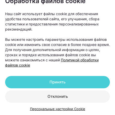
Обработка файлов cookie
Наш сайт использует файлы cookie для обеспечения
удобства пользователей сайта, его улучшения, сбора
статистики и предоставления персонализированных
рекомендаций.
Вы можете настроить параметры использования файлов
Одним из основных методов диагностики сегодня
cookie или изменить свое согласие в более позднее время.
считается
трихоскопия
— исследование кожи
Для получения дополнительной информации о целях,
сроках и порядке использования файлов cookie вы
головы и волос под многократным увеличением.
можете ознакомиться с нашей
Политикой обработки
Оно позволяет оценить состояние волосяных
файлов cookie
фолликулов, плотность волос и выявить признаки
различных видов алопеции.
Принять
Кроме того, пациенту могут рекомендовать
Отклонить
анализы крови для оценки уровня железа,
ферритина, витаминов, гормонов и других
Персональные настройки Cookie
показателей, которые могут влиять на рост волос.