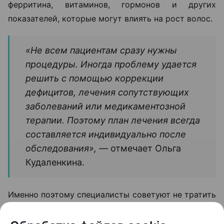
В такой ситуации даже качественный уход не
способен устранить основную причину проблемы.
Поэтому лечение обычно начинается не с
процедур, а с диагностики. На приеме специалист
оценивает состояние волос и кожи головы,
собирает анамнез, а при необходимости назначает
дополнительные обследования.