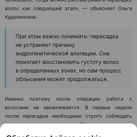
волос как следующий этап», —
объясняет Ольга
Кудаленкина.
При этом важно понимать: пересадка
не устраняет причину
андрогенетической алопеции. Она
помогает восстановить густоту волос
в определенных зонах, но сам процесс
облысения может продолжаться.
Именно поэтому после операции работа с
волосами не заканчивается. В первые недели
после пересадки необходимо строго соблюдать
рекомендации хирурга. Обычно пациентам
советуют: