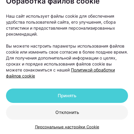
Обработка файлов cookie
избегать интенсивных физических нагрузок;
Наш сайт использует файлы cookie для обеспечения
отказаться от посещения бани и сауны;
удобства пользователей сайта, его улучшения, сбора
статистики и предоставления персонализированных
не загорать и не находиться долго под
рекомендаций.
прямыми солнечными лучами;
временно отказаться от агрессивных средств
Вы можете настроить параметры использования файлов
для укладки;
cookie или изменить свое согласие в более позднее время.
Для получения дополнительной информации о целях,
не использовать пилинги для кожи головы.
сроках и порядке использования файлов cookie вы
можете ознакомиться с нашей
Политикой обработки
Отдельное внимание уделяется восстановлению
файлов cookie
кожи головы и приживлению пересаженных
фолликулов. Для этого в программы реабилитации
Принять
нередко включают плазмотерапию и светолечение.
Отклонить
«Светолечение и плазмотерапия
Персональные настройки Cookie
назначаются в программах