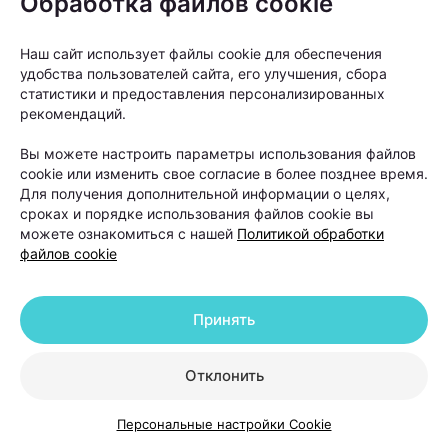
Обработка файлов cookie
Наш сайт использует файлы cookie для обеспечения
удобства пользователей сайта, его улучшения, сбора
статистики и предоставления персонализированных
рекомендаций.
Вы можете настроить параметры использования файлов
cookie или изменить свое согласие в более позднее время.
Для получения дополнительной информации о целях,
В такой ситуации даже качественный уход не
сроках и порядке использования файлов cookie вы
способен устранить основную причину проблемы.
можете ознакомиться с нашей
Политикой обработки
файлов cookie
Поэтому лечение обычно начинается не с
процедур, а с диагностики. На приеме специалист
Принять
оценивает состояние волос и кожи головы,
собирает анамнез, а при необходимости назначает
Отклонить
дополнительные обследования.
Персональные настройки Cookie