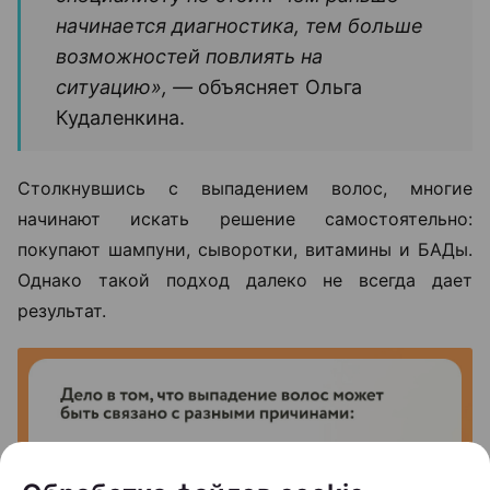
начинается диагностика, тем больше
возможностей повлиять на
ситуацию», —
объясняет Ольга
Кудаленкина.
Столкнувшись с выпадением волос, многие
начинают искать решение самостоятельно:
покупают шампуни, сыворотки, витамины и БАДы.
Однако такой подход далеко не всегда дает
результат.