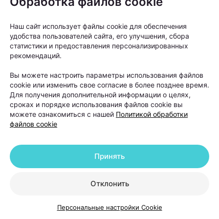
Обработка файлов cookie
процедуры. Иногда проблему удается
решить с помощью коррекции
Наш сайт использует файлы cookie для обеспечения
дефицитов, лечения сопутствующих
удобства пользователей сайта, его улучшения, сбора
статистики и предоставления персонализированных
заболеваний или медикаментозной
рекомендаций.
терапии. Поэтому план лечения всегда
составляется индивидуально после
Вы можете настроить параметры использования файлов
cookie или изменить свое согласие в более позднее время.
обследования», —
отмечает Ольга
Для получения дополнительной информации о целях,
Кудаленкина.
сроках и порядке использования файлов cookie вы
можете ознакомиться с нашей
Политикой обработки
файлов cookie
Именно поэтому специалисты советуют не тратить
месяцы на эксперименты с косметическими
Принять
средствами, а сначала выяснить причину
выпадения волос. От правильного диагноза во
Отклонить
многом зависит и эффективность дальнейшего
лечения.
Персональные настройки Cookie