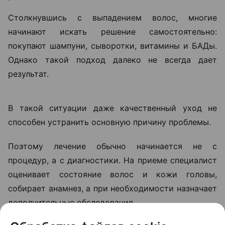
«Если человек замечает выраженное
выпадение волос, изменение их
структуры или появление участков
облысения, откладывать визит к
специалисту не стоит. Чем раньше
начинается диагностика, тем больше
возможностей повлиять на
ситуацию», —
объясняет Ольга
Кудаленкина.
Столкнувшись с выпадением волос, многие
начинают искать решение самостоятельно:
покупают шампуни, сыворотки, витамины и БАДы.
Однако такой подход далеко не всегда дает
результат.