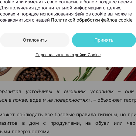
cookie или изменить свое согласие в более позднее время.
Для получения дополнительной информации о целях,
сроках и порядке использования файлов cookie вы можете
ознакомиться с нашей
Политикой обработки файлов cookie
Отклонить
Принять
Персональные настройки Cookie
аразитов устойчивы к внешним условиям – они
ся в почве, воде и на поверхностях», –
объясняет гаст
может соблюдать все базовые правила гигиены, но пр
разитов в дом с продуктами, на обуви или чер
ыми поверхностями.