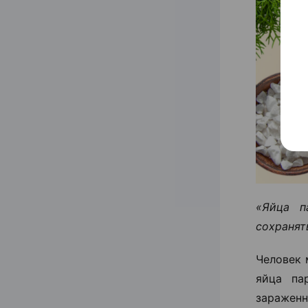
«Яйца п
сохранять
Человек 
яйца па
зараженн