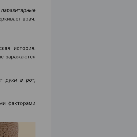
е паразитарные
ркивает врач.
ская история.
ые заражаются
т руки в рот,
ыми факторами