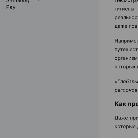
гигиены
реальнос
даже пов
Например
путешес
организ
которых 
«Глобал
регионов
Как пр
Даже при
которые 