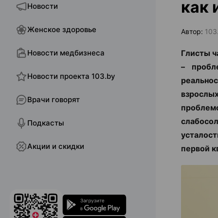
как 
Новости
Женское здоровье
Автор:
103
Новости медбизнеса
Глисты ч
– пробл
Новости проекта 103.by
реальнос
взрослы
Врачи говорят
проблемо
слабосол
Подкасты
усталос
Акции и скидки
первой к