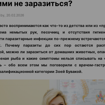
ими не заразиться?
.by, 20.02.2026
асто воспринимаются как что-то из детства или из «
ема немытых рук, песочниц и отсутствия гигие
ти паразитарные инфекции по-прежнему встречаются и
х. Почему паразиты до сих пор остаются расп
й, можно ли заразиться от домашних животных, опа
еная рыба и какие симптомы нельзя списывать на 
ть – обо всем этом мы поговорили с врачом-гастр
валификационной категории Зоей Бувакой.