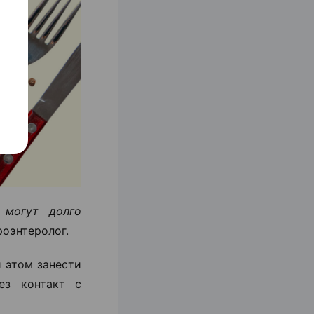
 могут долго
роэнтеролог.
и этом занести
ез контакт с