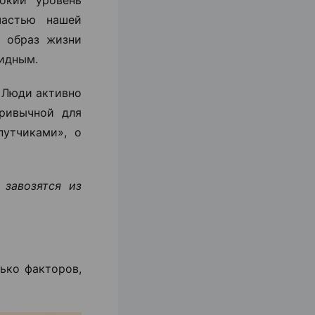
частью нашей
й образ жизни
видным.
. Люди активно
привычной для
утчиками», о
 завозятся из
ько факторов,