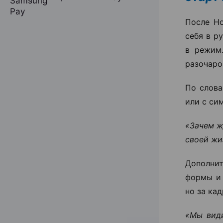
После Но
себя в р
в режим
разочаро
По слова
или с си
«Зачем ж
своей жи
Дополнит
формы и 
но за ка
«Мы види