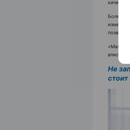
качели р
Более у
изменен
позволяю
«Маленьк
вписываю
Не за
стоит