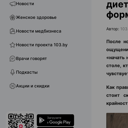
диет
Новости
форм
Женское здоровье
Автор:
103
Новости медбизнеса
После н
Новости проекта 103.by
ощущения
«начать 
Врачи говорят
столе, к
Подкасты
чувствуе
Акции и скидки
Как прав
стоит с
крайност