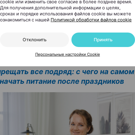
cookie или изменить свое согласие в более позднее время.
едко заканчиваются чем-то хорошим», –
говорит нутри
Для получения дополнительной информации о целях,
сроках и порядке использования файлов cookie вы можете
стойчивый вариант – постепенный вход в режи
ознакомиться с нашей
Политикой обработки файлов cookie
ия в питании, внимание к порциям и регулярности
т вернуться к привычному ритму без чувства насилия 
Отклонить
Принять
ие шаги дают больший эффект, чем резкие рывки. Ко
Персональные настройки Cookie
тся в жизнь, их легче удержать».
прещать все подряд: с чего на самом
 начать питание после праздников