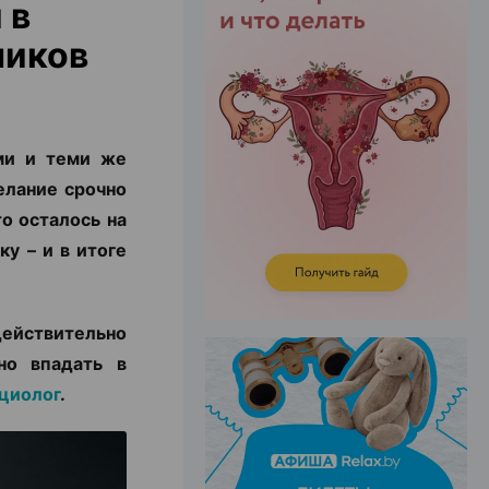
 в
ников
ЭФФЕКТИВНАЯ РЕКЛАМА НА САЙТЕ
ми и теми же
елание срочно
то осталось на
ку – и в итоге
действительно
но впадать в
ициолог
.