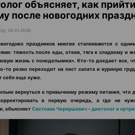
олог объясняет, как прийти
у после новогодних празд
.by, 05.01.2026
овогодних праздников многие сталкиваются с одни
ми: тяжесть после еды, отеки, тяга к сладкому и ж
новую жизнь с понедельника». Кто-то доедает все, ч
то-то резко переходит на лист салата и куриную груд
т себя еще хуже.
ильно вернуться к привычному режиму питания, что 
корректировать в первую очередь, а где не нуж
и, объясняет
Светлана Чернушевич – диетолог и нутр