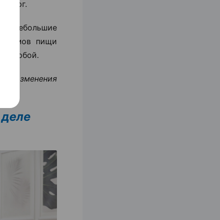
циолог.
м. Небольшие
 приемов пищи
над собой.
гда изменения
 деле