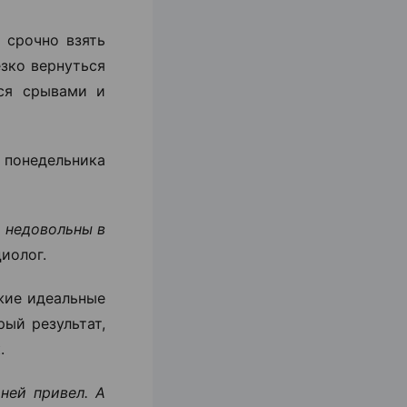
 срочно взять
езко вернуться
ся срывами и
 понедельника
о недовольны в
иолог.
жие идеальные
ый результат,
.
ней привел. А