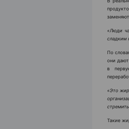
В реальн
продукт
заменяют
«Люди ча
сладким н
По слова
они дают
в перву
перерабо
«Это жир
организ
стремить
Такие жи