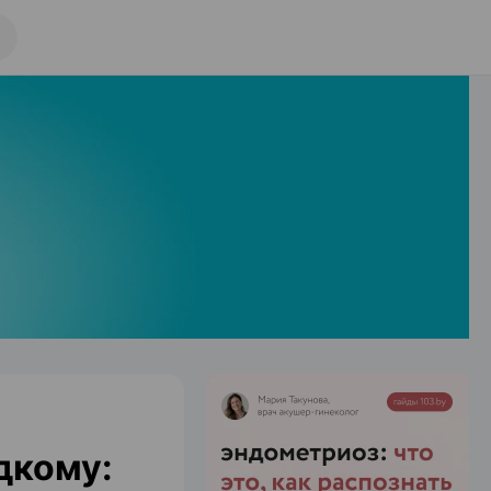
дкому: