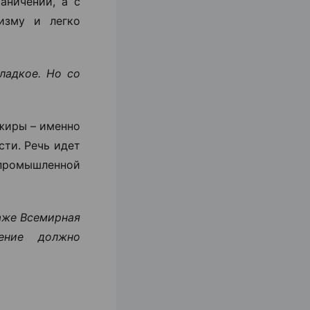
аничений, а с
изму и легко
ладкое. Но со
сжиры – именно
ти. Речь идет
промышленной
Даже Всемирная
ление должно