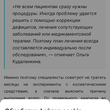
В такой ситуации даже качественный уход не
способен устранить основную причину проблемы.
Поэтому лечение обычно начинается не с
процедур, а с диагностики. На приеме специалист
оценивает состояние волос и кожи головы,
собирает анамнез, а при необходимости назначает
дополнительные обследования.