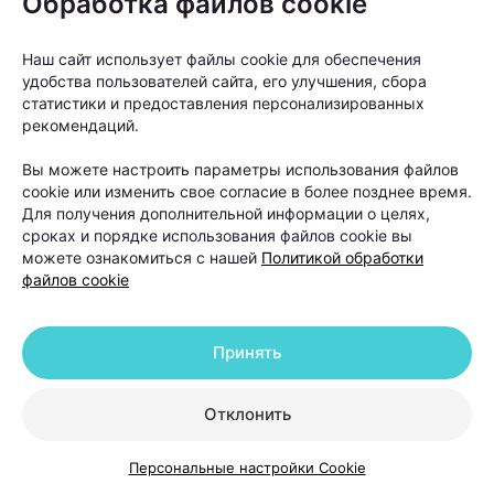
Обработка файлов cookie
Наш сайт использует файлы cookie для обеспечения
удобства пользователей сайта, его улучшения, сбора
Одним из основных методов диагностики сегодня
статистики и предоставления персонализированных
рекомендаций.
считается
трихоскопия
— исследование кожи
головы и волос под многократным увеличением.
Вы можете настроить параметры использования файлов
Оно позволяет оценить состояние волосяных
cookie или изменить свое согласие в более позднее время.
Для получения дополнительной информации о целях,
фолликулов, плотность волос и выявить признаки
сроках и порядке использования файлов cookie вы
различных видов алопеции.
можете ознакомиться с нашей
Политикой обработки
файлов cookie
Кроме того, пациенту могут рекомендовать
анализы крови для оценки уровня железа,
Принять
ферритина, витаминов, гормонов и других
показателей, которые могут влиять на рост волос.
Отклонить
«Не всем пациентам сразу нужны
Персональные настройки Cookie