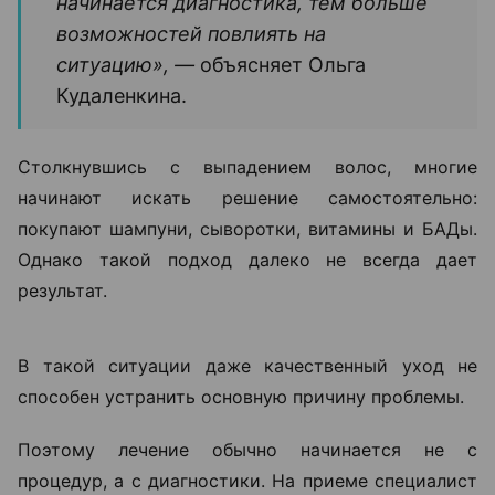
сухость. Еще один тревожный сигнал — изменение
качества волос, когда они становятся ломкими,
тусклыми и теряют плотность.
«Если человек замечает выраженное
выпадение волос, изменение их
структуры или появление участков
облысения, откладывать визит к
специалисту не стоит. Чем раньше
начинается диагностика, тем больше
возможностей повлиять на
ситуацию», —
объясняет Ольга
Кудаленкина.
Столкнувшись с выпадением волос, многие