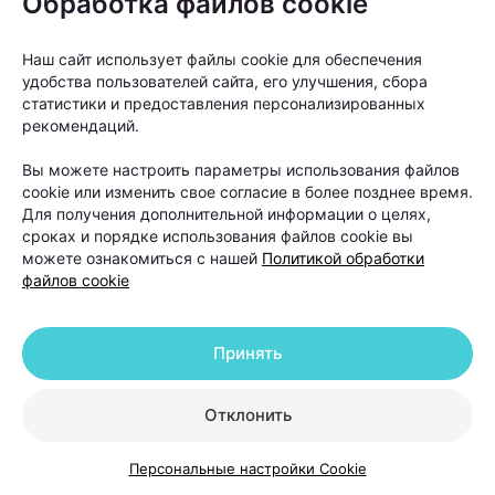
трихологу?
Обработка файлов cookie
Наш сайт использует файлы cookie для обеспечения
Автор:
103.by, 20.07.2026
удобства пользователей сайта, его улучшения, сбора
статистики и предоставления персонализированных
На расческе остается все больше волос, пробор
рекомендаций.
становится шире, а в интернете советуют то
Вы можете настроить параметры использования файлов
витамины, то шампуни от выпадения, то
cookie или изменить свое согласие в более позднее время.
очередной «чудо-БАД». Но что делать, чтобы
Для получения дополнительной информации о целях,
действительно решить проблему? Вместе с
сроках и порядке использования файлов cookie вы
можете ознакомиться с нашей
Политикой обработки
врачом-косметологом и дерматологом,
файлов cookie
основателем и руководителем Центра
косметологии и дерматологии KODERM
Принять
(КОДЕРМ) Ольгой Кудаленкиной разбираемся,
когда стоит обратиться к специалисту, какие
Отклонить
методы сегодня используют для восстановления
волос и можно ли полностью остановить
Персональные настройки Cookie
облысение.