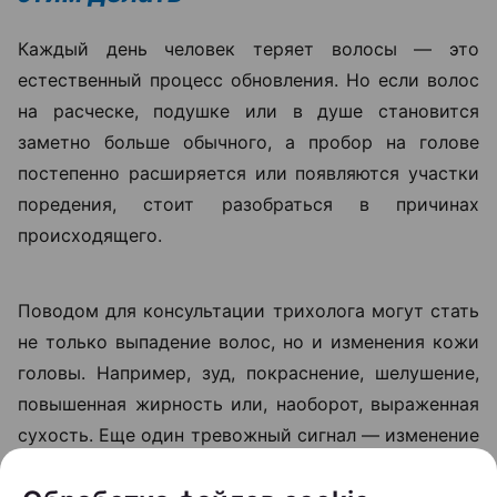
Каждый день человек теряет волосы — это
естественный процесс обновления. Но если волос
на расческе, подушке или в душе становится
заметно больше обычного, а пробор на голове
постепенно расширяется или появляются участки
поредения, стоит разобраться в причинах
происходящего.