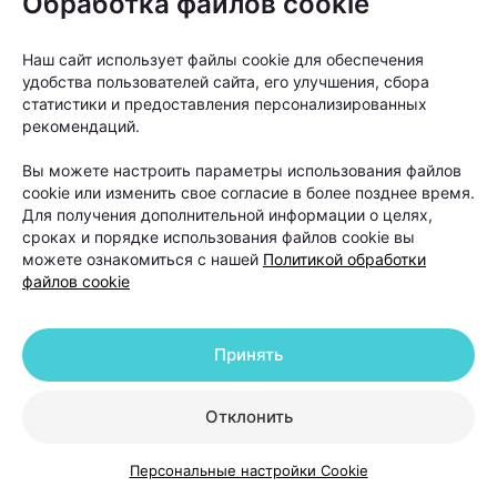
Обработка файлов cookie
Наш сайт использует файлы cookie для обеспечения
удобства пользователей сайта, его улучшения, сбора
статистики и предоставления персонализированных
Поводом для консультации трихолога могут стать
рекомендаций.
не только выпадение волос, но и изменения кожи
Вы можете настроить параметры использования файлов
головы. Например, зуд, покраснение, шелушение,
cookie или изменить свое согласие в более позднее время.
повышенная жирность или, наоборот, выраженная
Для получения дополнительной информации о целях,
сроках и порядке использования файлов cookie вы
сухость. Еще один тревожный сигнал — изменение
можете ознакомиться с нашей
Политикой обработки
качества волос, когда они становятся ломкими,
файлов cookie
тусклыми и теряют плотность.
Принять
«Если человек замечает выраженное
выпадение волос, изменение их
Отклонить
структуры или появление участков
облысения, откладывать визит к
Персональные настройки Cookie