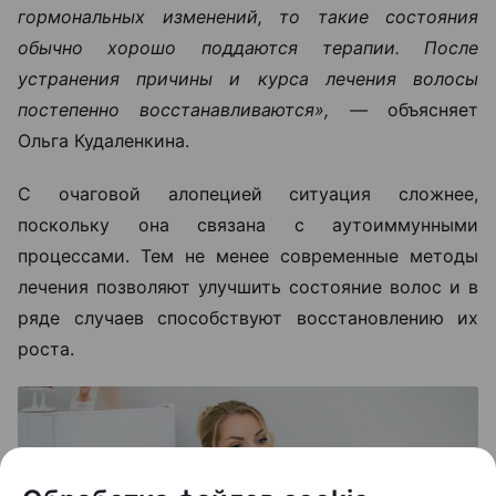
гормональных изменений, то такие состояния
обычно хорошо поддаются терапии. После
устранения причины и курса лечения волосы
постепенно восстанавливаются», —
объясняет
Ольга Кудаленкина.
С очаговой алопецией ситуация сложнее,
поскольку она связана с аутоиммунными
процессами. Тем не менее современные методы
лечения позволяют улучшить состояние волос и в
ряде случаев способствуют восстановлению их
роста.