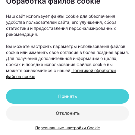
Обработка файлов cookie
Наш сайт использует файлы cookie для обеспечения
удобства пользователей сайта, его улучшения, сбора
статистики и предоставления персонализированных
рекомендаций.
Вы можете настроить параметры использования файлов
cookie или изменить свое согласие в более позднее время.
Для получения дополнительной информации о целях,
Одним из серьезных видов выпадения волос
сроках и порядке использования файлов cookie вы
можете ознакомиться с нашей
Политикой обработки
считается андрогенетическая алопеция. При этом
файлов cookie
состоянии волосяные фолликулы постепенно
уменьшаются в размерах, а волосы становятся все
Принять
более тонкими. Полностью остановить
генетически обусловленный процесс невозможно,
Отклонить
однако современные методы терапии могут
способствовать замедлению его развития.
Персональные настройки Cookie