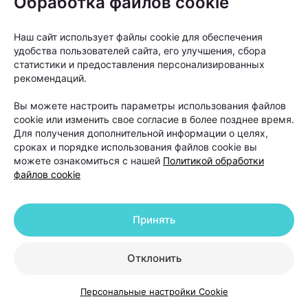
Обработка файлов cookie
Наш сайт использует файлы cookie для обеспечения
удобства пользователей сайта, его улучшения, сбора
статистики и предоставления персонализированных
рекомендаций.
От вида алопеции напрямую зависит прогноз
Вы можете настроить параметры использования файлов
лечения.
cookie или изменить свое согласие в более позднее время.
Для получения дополнительной информации о целях,
«Если мы говорим о диффузном выпадении волос,
сроках и порядке использования файлов cookie вы
можете ознакомиться с нашей
Политикой обработки
которое возникло на фоне стресса, дефицитов или
файлов cookie
гормональных изменений, то такие состояния
обычно хорошо поддаются терапии. После
Принять
устранения причины и курса лечения волосы
постепенно восстанавливаются», —
объясняет
Отклонить
Ольга Кудаленкина.
Персональные настройки Cookie
С очаговой алопецией ситуация сложнее,