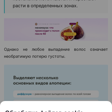
расти в определенных зонах.
Однако не любое выпадение волос означает
необратимую потерю густоты.