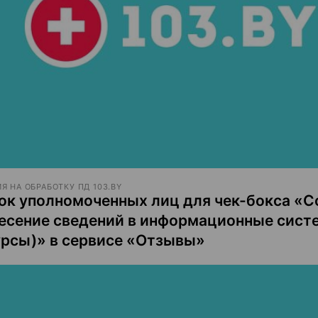
Я НА ОБРАБОТКУ ПД 103.BY
ок уполномоченных лиц для чек-бокса «С
несение сведений в информационные сист
урсы)» в сервисе «Отзывы»