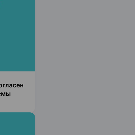
огласен
емы