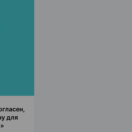
огласен,
ну для
ы»