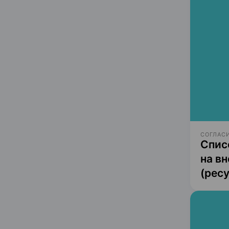
СОГЛАСИ
Спис
на в
(рес