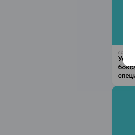
СОГЛАСИ
Усло
бокс
спец