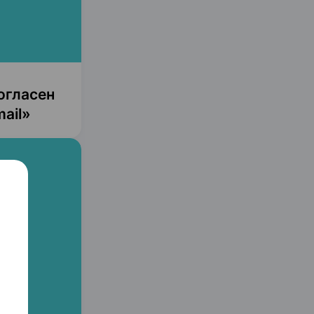
огласен
ail»