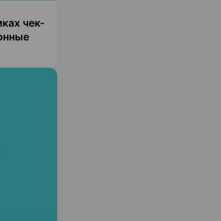
ках чек-
онные