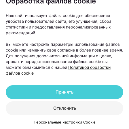
Обработка файлов cookie
причины проблемы.
Наш сайт использует файлы cookie для обеспечения
У женщин выпадение волос чаще
удобства пользователей сайта, его улучшения, сбора
статистики и предоставления персонализированных
связано с гормональными
рекомендаций.
изменениями, дефицитными
состояниями, стрессом,
Вы можете настроить параметры использования файлов
cookie или изменить свое согласие в более позднее время.
беременностью, заболеваниями
Для получения дополнительной информации о целях,
щитовидной железы или
сроках и порядке использования файлов cookie вы
можете ознакомиться с нашей
Политикой обработки
восстановлением после перенесенных
файлов cookie
заболеваний. У мужчин на первом
месте стоит андрогенетическая
алопеция — наследственный тип
Принять
облысения, при котором волосы
постепенно истончаются и перестают
Отклонить
расти в определенных зонах.
Персональные настройки Cookie