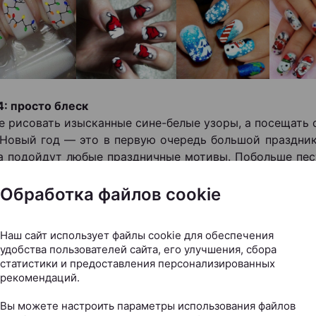
4: просто блеск
е рисовать изысканные сине-белые узоры, а посещать 
 Новый год — это в первую очередь большой праздник
 подойдут любые праздничные мотивы. Побольше пест
разноцветного и объемного декора — от крохотны
их сосулек и воздушных бабочек (если вы готовы,
Обработка файлов cookie
юю ночь не веселиться, а сидеть, ко всеобщему в
ая ладонями с длиннющими накладными ногтями и
Наш сайт использует файлы cookie для обеспечения
вными элементами на них).
удобства пользователей сайта, его улучшения, сбора
статистики и предоставления персонализированных
рекомендаций.
Вы можете настроить параметры использования файлов