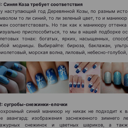
1: Синяя Коза требует соответствия
у наступающий год Деревянной Козы, по разным исто
мволом то ли синий, то ли зеленый цвет, то и маникю
жен соответствовать. Но так как к маникюру оттенка
изуально приспособиться, то мы в нашей подборке ос
летовых тонах: богатых, ярких, насыщенных, спосо
бой модницы. Выбирайте: бирюза, баклажан, ультр
фиолетовый, морская волна, лиловый, небесно-голубой,
2: сугробы-снежинки-елочки
охромный синий маникюр ну никак не подходит к в
те авангард: изображения заснеженного зимнего л
 ажурных снежинок и цветных шариков, а такж