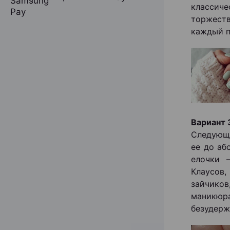
классиче
торжеств
каждый п
Вариант 
Следующи
ее до аб
елочки 
Клаусов
зайчико
маникюр
безудерж