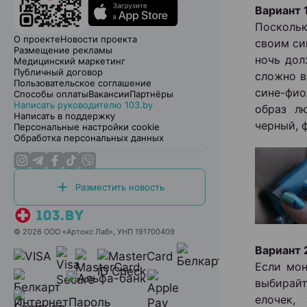
Вариант 
Поскольк
О проекте
Новости проекта
своим си
Размещение рекламы
ночь дол
Медицинский маркетинг
Публичный договор
сложно в
Пользовательское соглашение
сине-фио
Способы оплаты
Вакансии
Партнёры
Написать руководителю 103.by
образ лю
Написать в поддержку
черный, 
Персональные настройки cookie
Обработка персональных данных
Разместить новость
© 2026 ООО «Артокс Лаб», УНП 191700409
Вариант 
Если мон
выбирай
елочек,