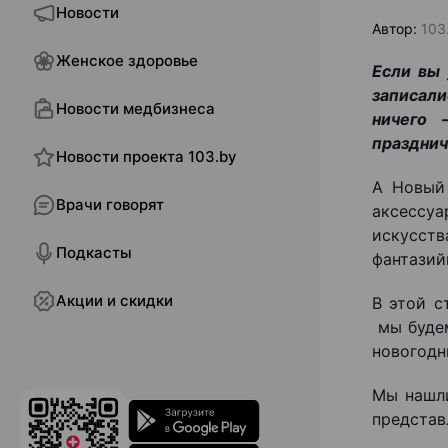
Новости
Автор:
103
Женское здоровье
Если вы
записали
Новости медбизнеса
ничего 
празднич
Новости проекта 103.by
А Новый 
Врачи говорят
аксессуа
искусств
Подкасты
фантазий
Акции и скидки
В этой с
мы будем
новогодн
Мы нашли
представ