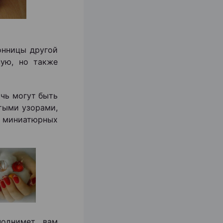
онницы другой
ную, но также
очь могут быть
тыми узорами,
е миниатюрных
поднимет вам