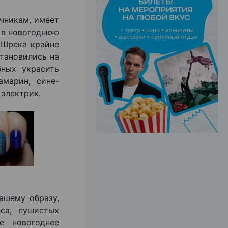
чникам, имеет
р в новогоднюю
ЭФФЕКТИВНАЯ РЕКЛАМА НА САЙТЕ
 Шрека крайне
тановились на
бных украсить
амарин, сине-
 электрик.
ашему образу,
еса, пушистых
е новогоднее