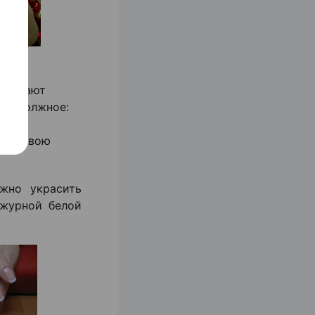
почитают
 им должное:
дят
уют свою
жно украсить
журной белой