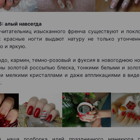
6: алый навсегда
читательниц изысканного френча существуют и покл
: красные ногти выдают натуру не только утончен
ю и яркую.
рдо, кармин, темно-розовый и фуксия в новогоднюю н
ны золотой россыпью блеска, тонкими белыми и золо
и мелкими кристаллами и даже аппликациями в вид
.
я, наша подборка идей праздничного маникюра 