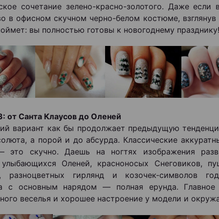
ское сочетание зелено-красно-золотого. Даже если 
о в офисном скучном черно-белом костюме, взглянув 
оймет: вы полностью готовы к новогоднему празднику
3: от Санта Клаусов до Оленей
й вариант как бы продолжает предыдущую тенденци
солюта, а порой и до абсурда. Классические аккурат
— это скучно. Даешь на ногтях изображения разв
, улыбающихся Оленей, красноносых Снеговиков, п
в, разноцветных гирлянд и козочек-символов год
а с основным нарядом — полная ерунда. Главно
ного веселья и хорошее настроение у модели и окруж