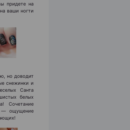
вы придете на
на ваши ногти
!
ю, но доводит
ные снежинки и
еселых Санта
ушистых белых
а! Сочетание
е — ощущение
ающих!