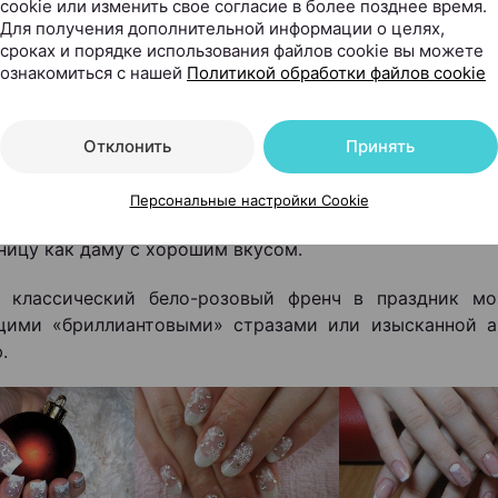
cookie или изменить свое согласие в более позднее время.
Для получения дополнительной информации о целях,
сроках и порядке использования файлов cookie вы можете
ознакомиться с нашей
Политикой обработки файлов cookie
: вариации френча
ся, есть дамы, которые даже в новогоднюю ночь пред
Отклонить
Принять
ую классику и сдержанное благородство. Надо отдать
 сдержанного французского маникюра идеально подхо
Персональные настройки Cookie
ски к каждому наряду и совершенно точно характериз
ницу как даму с хорошим вкусом.
 классический бело-розовый френч в праздник мо
щими «бриллиантовыми» стразами или изысканной а
.