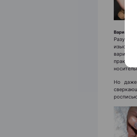
Вариант 5
Разумеет
изысканн
варианты
практиче
носитель
Но даже
сверкаю
росписью