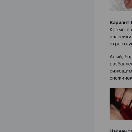
Вариант 
Кроме по
классики
страстну
Алый, бо
разбавле
сияющим
снежинок
Надеемс