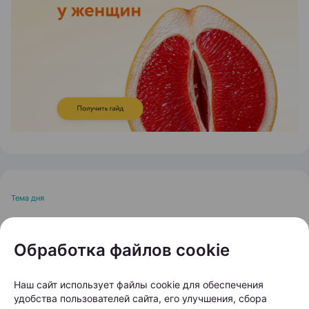
ЭФФЕКТИВНАЯ РЕКЛАМА НА САЙТЕ
Тема дня
Остановить выпадение
Обработка файлов cookie
волос: кому и когда
нужно обращаться к
Наш сайт использует файлы cookie для обеспечения
трихологу?
удобства пользователей сайта, его улучшения, сбора