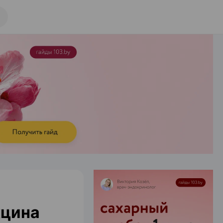
кцина