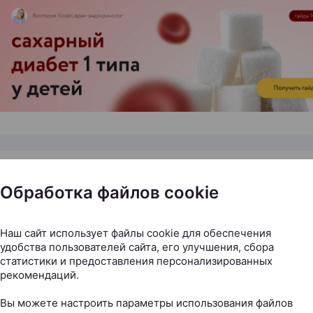
ЭФФЕКТИВНАЯ РЕКЛАМА НА САЙТЕ
Обработка файлов cookie
новить выпадение волос: к
а нужно обращаться к трих
Наш сайт использует файлы cookie для обеспечения
удобства пользователей сайта, его улучшения, сбора
статистики и предоставления персонализированных
.by, 20.07.2026
рекомендаций.
еске остается все больше волос, пробор становит
Вы можете настроить параметры использования файлов