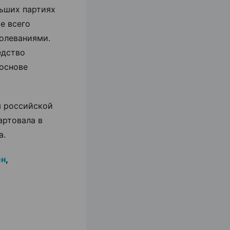
ьших партиях
е всего
олеваниями.
едство
 основе
я российской
артовала в
а.
ен
,