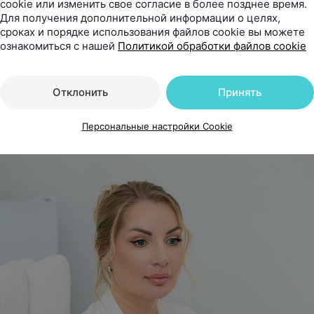
cookie или изменить свое согласие в более позднее время.
е советуют то витамины, то шампуни от выпадения,
Для получения дополнительной информации о целях,
Д». Но что делать, чтобы действительно решить про
сроках и порядке использования файлов cookie вы можете
ознакомиться с нашей
Политикой обработки файлов cookie
м-косметологом и дерматологом, основателем и р
 косметологии и дерматологии KODERM (КОД
иной разбираемся, когда стоит обратиться к специ
Отклонить
Принять
сегодня используют для восстановления воло
ю остановить облысение.
Персональные настройки Cookie