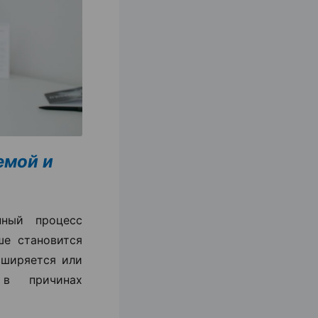
емой и
ный процесс
ше становится
сширяется или
 в причинах