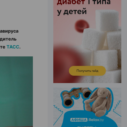
ЭФФЕКТИВНАЯ РЕКЛАМА НА САЙТЕ
навируса
одитель
йте
ТАСС
.