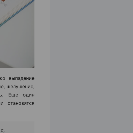
ко выпадение
ие, шелушение,
ть. Еще один
и становятся
с,