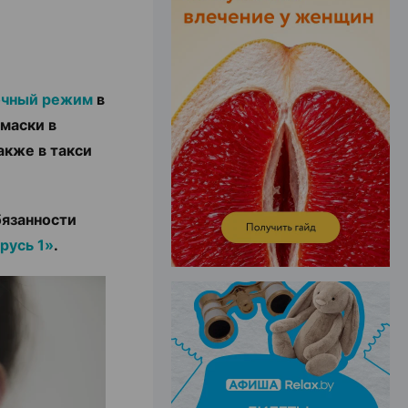
ЭФФЕКТИВНАЯ РЕКЛАМА НА САЙТЕ
очный режим
в
маски в
акже в такси
бязанности
русь 1»
.