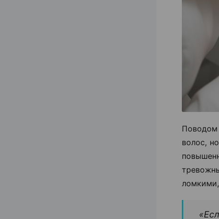
Поводом
волос, н
повышен
тревожн
ломкими,
«Есл