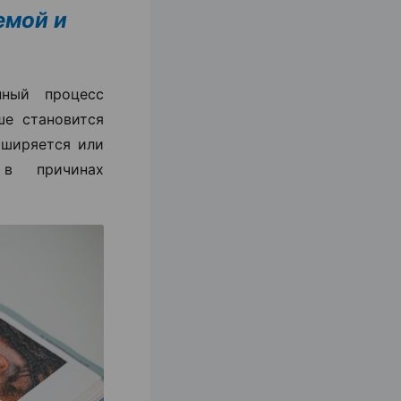
емой и
ный процесс
ше становится
сширяется или
 в причинах