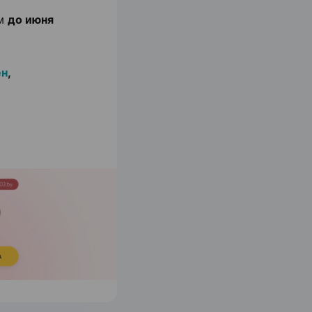
ом
до июня
ен
,