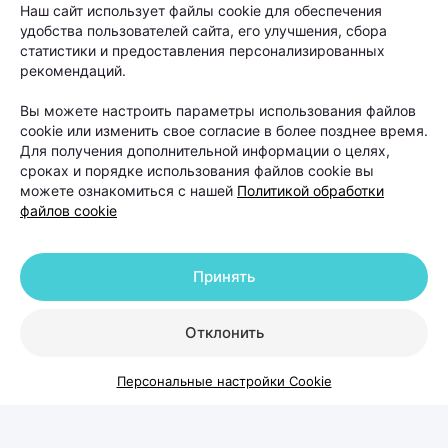
Наш сайт использует файлы cookie для обеспечения
основателем и руководителем Центра
удобства пользователей сайта, его улучшения, сбора
косметологии и дерматологии KODERM
статистики и предоставления персонализированных
рекомендаций.
(КОДЕРМ) Ольгой Кудаленкиной разбираемся,
когда стоит обратиться к специалисту, какие
Вы можете настроить параметры использования файлов
cookie или изменить свое согласие в более позднее время.
методы сегодня используют для восстановления
Для получения дополнительной информации о целях,
волос и можно ли полностью остановить
сроках и порядке использования файлов cookie вы
облысение.
можете ознакомиться с нашей
Политикой обработки
файлов cookie
Принять
Отклонить
Персональные настройки Cookie