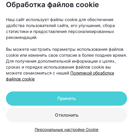
Обработка файлов cookie
на расческе, подушке или в душе становится
заметно больше обычного, а пробор на голове
Наш сайт использует файлы cookie для обеспечения
постепенно расширяется или появляются участки
удобства пользователей сайта, его улучшения, сбора
поредения, стоит разобраться в причинах
статистики и предоставления персонализированных
происходящего.
рекомендаций.
Вы можете настроить параметры использования файлов
cookie или изменить свое согласие в более позднее время.
Для получения дополнительной информации о целях,
сроках и порядке использования файлов cookie вы
можете ознакомиться с нашей
Политикой обработки
файлов cookie
Принять
Отклонить
Персональные настройки Cookie