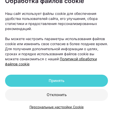
Обработка файлов cookie
Наш сайт использует файлы cookie для обеспечения
удобства пользователей сайта, его улучшения, сбора
статистики и предоставления персонализированных
рекомендаций.
«Светолечение абсолютно безболезненно. Многие
пациенты во время процедуры расслабляются, а
Вы можете настроить параметры использования файлов
некоторые даже засыпают», —
говорит врач.
cookie или изменить свое согласие в более позднее время.
Для получения дополнительной информации о целях,
сроках и порядке использования файлов cookie вы
Конечно, мгновенного результата ждать не стоит.
можете ознакомиться с нашей
Политикой обработки
Рост волос — процесс медленный. Однако первые
файлов cookie
изменения многие пациенты замечают уже через
несколько недель после начала лечения.
Принять
Сначала уменьшается выпадение волос, а затем
Отклонить
появляется так называемый пушок — новые
тонкие волоски, которые постепенно становятся
Персональные настройки Cookie
более плотными и крепкими. Именно этот признак