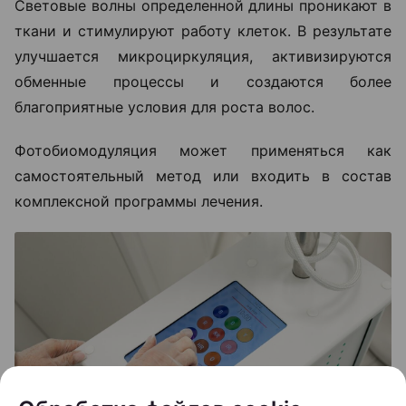
Световые волны определенной длины проникают в
ткани и стимулируют работу клеток. В результате
улучшается микроциркуляция, активизируются
обменные процессы и создаются более
благоприятные условия для роста волос.
Фотобиомодуляция может применяться как
самостоятельный метод или входить в состав
комплексной программы лечения.