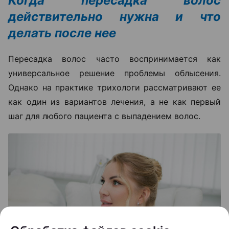
Когда пересадка волос
действительно нужна и что
делать после нее
Пересадка волос часто воспринимается как
универсальное решение проблемы облысения.
Однако на практике трихологи рассматривают ее
как один из вариантов лечения, а не как первый
шаг для любого пациента с выпадением волос.