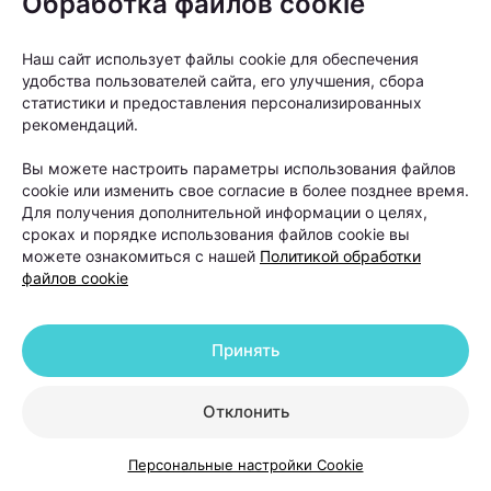
Обработка файлов cookie
Наш сайт использует файлы cookie для обеспечения
удобства пользователей сайта, его улучшения, сбора
статистики и предоставления персонализированных
рекомендаций.
Как правило, пересадку рекомендуют людям с
выраженной андрогенетической алопецией, когда
Вы можете настроить параметры использования файлов
cookie или изменить свое согласие в более позднее время.
волосы значительно поредели в лобной или
Для получения дополнительной информации о целях,
теменной зоне, а консервативные методы уже не
сроках и порядке использования файлов cookie вы
можете ознакомиться с нашей
Политикой обработки
позволяют добиться заметного улучшения.
файлов cookie
Принять
Отклонить
Персональные настройки Cookie