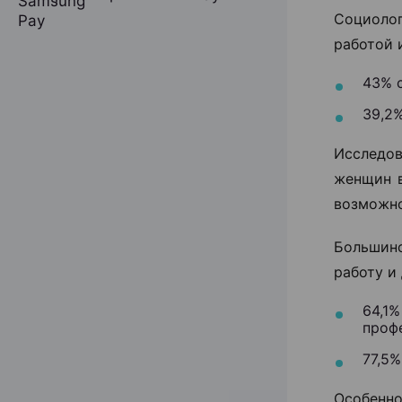
Социолог
работой 
43% с
39,2
Исследов
женщин в
возможно
Большинс
работу и
64,1
проф
77,5
Особенно