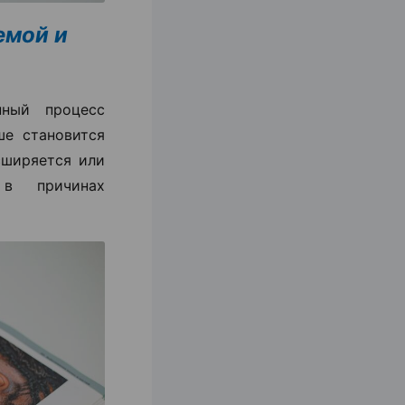
емой и
ный процесс
ше становится
сширяется или
 в причинах