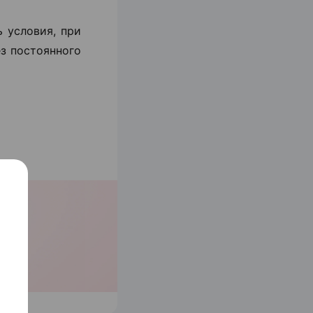
ь условия, при
з постоянного