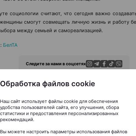
уте социологии считают, что сегодня важно создават
женщины смогут совмещать личную жизнь и работу бе
выбора между семьей и самореализацией.
к:
БелТА
Следите за нами в соцсетях
Обработка файлов cookie
Наш сайт использует файлы cookie для обеспечения
ЭФФЕКТИВНАЯ РЕКЛАМА НА САЙТЕ
удобства пользователей сайта, его улучшения, сбора
статистики и предоставления персонализированных
рекомендаций.
Вы можете настроить параметры использования файлов