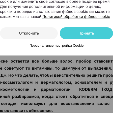
cookie или изменить свое согласие в более позднее время.
Для получения дополнительной информации о целях,
сроках и порядке использования файлов cookie вы можете
ознакомиться с нашей
Политикой обработки файлов cookie
новить выпадение волос: к
Отклонить
Принять
а нужно обращаться к трих
Персональные настройки Cookie
.by, 20.07.2026
еске остается все больше волос, пробор становит
е советуют то витамины, то шампуни от выпадения,
Д». Но что делать, чтобы действительно решить про
м-косметологом и дерматологом, основателем и р
 косметологии и дерматологии KODERM (КОД
иной разбираемся, когда стоит обратиться к специ
сегодня используют для восстановления воло
ю остановить облысение.