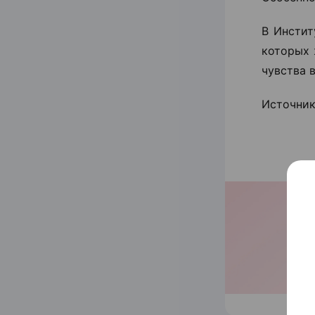
В Инстит
которых 
чувства 
Источни