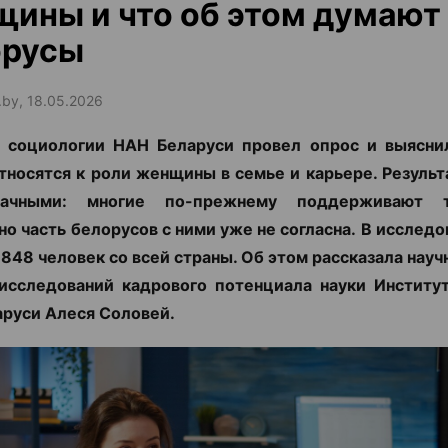
ины и что об этом думают
орусы
.by, 18.05.2026
т социологии НАН Беларуси провел опрос и выясни
тносятся к роли женщины в семье и карьере. Результ
начными: многие по-прежнему поддерживают т
 но часть белорусов с ними уже не согласна. В исслед
1848 человек со всей страны. Об этом рассказала
науч
исследований кадрового потенциала науки Институ
руси Алеся Соловей.