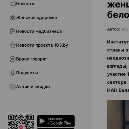
женщ
Новости
бел
Женское здоровье
Автор:
103
Новости медбизнеса
Институ
Новости проекта 103.by
страны о
неодноз
Врачи говорят
взгляды,
Подкасты
участие 
сектора 
Акции и скидки
НАН Бела