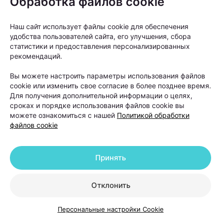
Обработка файлов cookie
андрогенетической алопеции. Она
помогает восстановить густоту волос
Наш сайт использует файлы cookie для обеспечения
в определенных зонах, но сам процесс
удобства пользователей сайта, его улучшения, сбора
облысения может продолжаться.
статистики и предоставления персонализированных
рекомендаций.
Именно поэтому после операции работа с
Вы можете настроить параметры использования файлов
cookie или изменить свое согласие в более позднее время.
волосами не заканчивается. В первые недели
Для получения дополнительной информации о целях,
после пересадки необходимо строго соблюдать
сроках и порядке использования файлов cookie вы
можете ознакомиться с нашей
Политикой обработки
рекомендации хирурга. Обычно пациентам
файлов cookie
советуют:
избегать интенсивных физических нагрузок;
Принять
отказаться от посещения бани и сауны;
Отклонить
не загорать и не находиться долго под
прямыми солнечными лучами;
Персональные настройки Cookie
временно отказаться от агрессивных средств