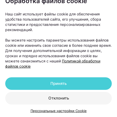
Обработка файлов cookie
позволяют добиться заметного улучшения.
Наш сайт использует файлы cookie для обеспечения
удобства пользователей сайта, его улучшения, сбора
статистики и предоставления персонализированных
рекомендаций.
Вы можете настроить параметры использования файлов
cookie или изменить свое согласие в более позднее время.
Для получения дополнительной информации о целях,
сроках и порядке использования файлов cookie вы
можете ознакомиться с нашей
Политикой обработки
файлов cookie
Принять
«Если пациент в течение шести-двенадцати
Отклонить
месяцев использовал наружную терапию и другие
методы лечения, но значимого улучшения не
Персональные настройки Cookie