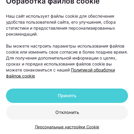
Обработка файлов cookie
Конечно, мгновенного результата ждать не стоит.
Рост волос — процесс медленный. Однако первые
Наш сайт использует файлы cookie для обеспечения
изменения многие пациенты замечают уже через
удобства пользователей сайта, его улучшения, сбора
несколько недель после начала лечения.
статистики и предоставления персонализированных
рекомендаций.
Сначала уменьшается выпадение волос, а затем
Вы можете настроить параметры использования файлов
появляется так называемый пушок — новые
cookie или изменить свое согласие в более позднее время.
тонкие волоски, которые постепенно становятся
Для получения дополнительной информации о целях,
сроках и порядке использования файлов cookie вы
более плотными и крепкими. Именно этот признак
можете ознакомиться с нашей
Политикой обработки
считается одним из первых сигналов того, что
файлов cookie
терапия работает.
Когда пересадка волос
Принять
действительно нужна и что
Отклонить
делать после нее
Персональные настройки Cookie
Пересадка волос часто воспринимается как