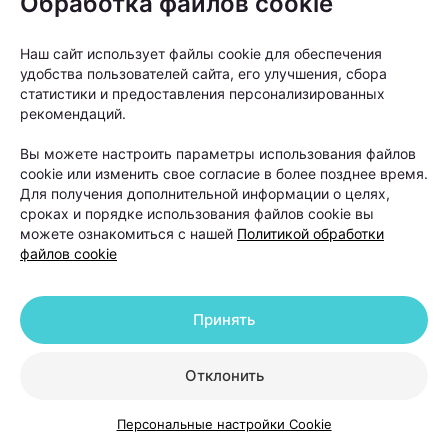
Обработка файлов cookie
Наш сайт использует файлы cookie для обеспечения
удобства пользователей сайта, его улучшения, сбора
статистики и предоставления персонализированных
рекомендаций.
Вы можете настроить параметры использования файлов
cookie или изменить свое согласие в более позднее время.
Для получения дополнительной информации о целях,
сроках и порядке использования файлов cookie вы
можете ознакомиться с нашей
Политикой обработки
файлов cookie
«Если пациент в течение шести-двенадцати
Принять
месяцев использовал наружную терапию и другие
методы лечения, но значимого улучшения не
Отклонить
произошло, тогда можно рассматривать пересадку
волос как следующий этап», —
объясняет Ольга
Персональные настройки Cookie