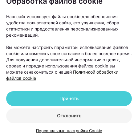
Обработка файлов cookie
Наш сайт использует файлы cookie для обеспечения
удобства пользователей сайта, его улучшения, сбора
«Если пациент в течение шести-двенадцати
статистики и предоставления персонализированных
рекомендаций.
месяцев использовал наружную терапию и другие
методы лечения, но значимого улучшения не
Вы можете настроить параметры использования файлов
произошло, тогда можно рассматривать пересадку
cookie или изменить свое согласие в более позднее время.
Для получения дополнительной информации о целях,
волос как следующий этап», —
объясняет Ольга
сроках и порядке использования файлов cookie вы
Кудаленкина.
можете ознакомиться с нашей
Политикой обработки
файлов cookie
При этом важно понимать: пересадка
не устраняет причину
Принять
андрогенетической алопеции. Она
помогает восстановить густоту волос
Отклонить
в определенных зонах, но сам процесс
Персональные настройки Cookie
облысения может продолжаться.