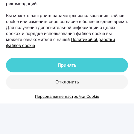
(КОДЕРМ) Ольгой Кудаленкиной разбираемся,
рекомендаций.
когда стоит обратиться к специалисту, какие
Вы можете настроить параметры использования файлов
методы сегодня используют для восстановления
cookie или изменить свое согласие в более позднее время.
волос и можно ли полностью остановить
Для получения дополнительной информации о целях,
сроках и порядке использования файлов cookie вы
облысение.
можете ознакомиться с нашей
Политикой обработки
файлов cookie
Принять
Отклонить
Персональные настройки Cookie