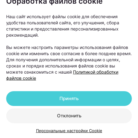
Обработка файлов cookie
Когда пересадка волос
Наш сайт использует файлы cookie для обеспечения
действительно нужна и что
удобства пользователей сайта, его улучшения, сбора
делать после нее
статистики и предоставления персонализированных
рекомендаций.
Пересадка волос часто воспринимается как
Вы можете настроить параметры использования файлов
универсальное решение проблемы облысения.
cookie или изменить свое согласие в более позднее время.
Для получения дополнительной информации о целях,
Однако на практике трихологи рассматривают ее
сроках и порядке использования файлов cookie вы
как один из вариантов лечения, а не как первый
можете ознакомиться с нашей
Политикой обработки
шаг для любого пациента с выпадением волос.
файлов cookie
Принять
Отклонить
Персональные настройки Cookie