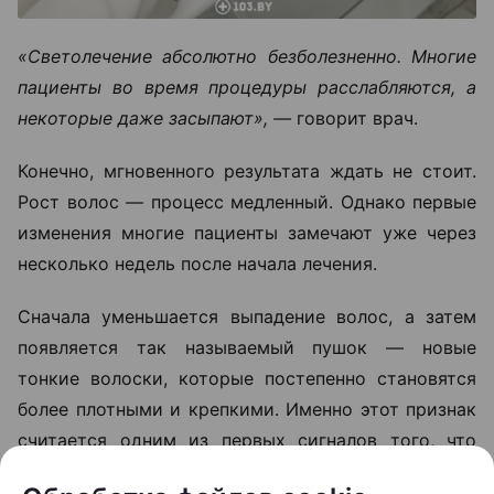
«Светолечение абсолютно безболезненно. Многие
пациенты во время процедуры расслабляются, а
некоторые даже засыпают», —
говорит врач.
Конечно, мгновенного результата ждать не стоит.
Рост волос — процесс медленный. Однако первые
изменения многие пациенты замечают уже через
несколько недель после начала лечения.
Сначала уменьшается выпадение волос, а затем
появляется так называемый пушок — новые
тонкие волоски, которые постепенно становятся
более плотными и крепкими. Именно этот признак
считается одним из первых сигналов того, что
терапия работает.