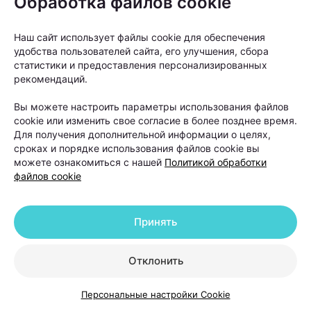
Обработка файлов cookie
Наш сайт использует файлы cookie для обеспечения
удобства пользователей сайта, его улучшения, сбора
статистики и предоставления персонализированных
рекомендаций.
«Если пациент в течение шести-двенадцати
Вы можете настроить параметры использования файлов
месяцев использовал наружную терапию и другие
cookie или изменить свое согласие в более позднее время.
методы лечения, но значимого улучшения не
Для получения дополнительной информации о целях,
сроках и порядке использования файлов cookie вы
произошло, тогда можно рассматривать пересадку
можете ознакомиться с нашей
Политикой обработки
волос как следующий этап», —
объясняет Ольга
файлов cookie
Кудаленкина.
Принять
При этом важно понимать: пересадка
не устраняет причину
Отклонить
андрогенетической алопеции. Она
помогает восстановить густоту волос
Персональные настройки Cookie