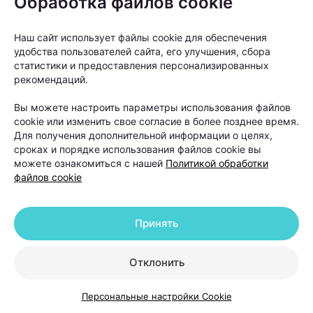
Обработка файлов cookie
выраженной андрогенетической алопецией, когда
волосы значительно поредели в лобной или
Наш сайт использует файлы cookie для обеспечения
теменной зоне, а консервативные методы уже не
удобства пользователей сайта, его улучшения, сбора
статистики и предоставления персонализированных
позволяют добиться заметного улучшения.
рекомендаций.
Вы можете настроить параметры использования файлов
cookie или изменить свое согласие в более позднее время.
Для получения дополнительной информации о целях,
сроках и порядке использования файлов cookie вы
можете ознакомиться с нашей
Политикой обработки
файлов cookie
Принять
Отклонить
Персональные настройки Cookie