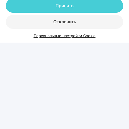
Принять
Отклонить
Персональные настройки Cookie
Когда выпадение волос
становится проблемой и что с
этим делать
Каждый день человек теряет волосы — это
естественный процесс обновления. Но если волос