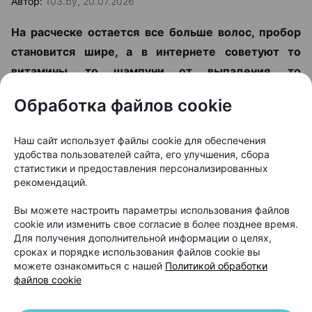
Автор:
103.by, 20.07.2026
На расческе остается все больше волос, пробор
становится шире, а в интернете советуют то
витамины, то шампуни от выпадения, то
очередной «чудо-БАД». Но что делать, чтобы
Обработка файлов cookie
действительно решить проблему? Вместе с
врачом-косметологом и дерматологом,
Наш сайт использует файлы cookie для обеспечения
основателем и руководителем Центра
удобства пользователей сайта, его улучшения, сбора
косметологии и дерматологии KODERM
статистики и предоставления персонализированных
рекомендаций.
(КОДЕРМ) Ольгой Кудаленкиной разбираемся,
когда стоит обратиться к специалисту, какие
Вы можете настроить параметры использования файлов
cookie или изменить свое согласие в более позднее время.
методы сегодня используют для восстановления
Для получения дополнительной информации о целях,
волос и можно ли полностью остановить
сроках и порядке использования файлов cookie вы
облысение.
можете ознакомиться с нашей
Политикой обработки
файлов cookie