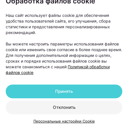
Обработка файлов cookie
Наш сайт использует файлы cookie для обеспечения
удобства пользователей сайта, его улучшения, сбора
статистики и предоставления персонализированных
рекомендаций.
Вы можете настроить параметры использования файлов
cookie или изменить свое согласие в более позднее время.
Для получения дополнительной информации о целях,
сроках и порядке использования файлов cookie вы
можете ознакомиться с нашей
Политикой обработки
Как правило, пересадку рекомендуют людям с
файлов cookie
выраженной андрогенетической алопецией, когда
волосы значительно поредели в лобной или
Принять
теменной зоне, а консервативные методы уже не
позволяют добиться заметного улучшения.
Отклонить
Персональные настройки Cookie