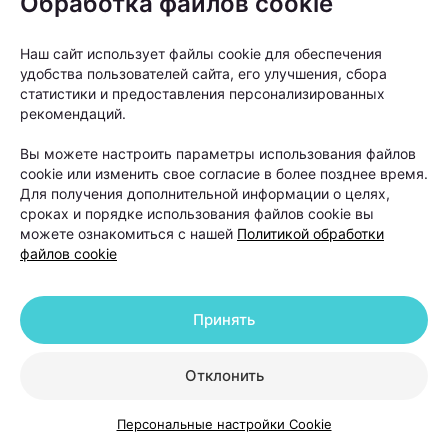
Обработка файлов cookie
При этом важно понимать: пересадка
Наш сайт использует файлы cookie для обеспечения
не устраняет причину
удобства пользователей сайта, его улучшения, сбора
андрогенетической алопеции. Она
статистики и предоставления персонализированных
рекомендаций.
помогает восстановить густоту волос
в определенных зонах, но сам процесс
Вы можете настроить параметры использования файлов
cookie или изменить свое согласие в более позднее время.
облысения может продолжаться.
Для получения дополнительной информации о целях,
сроках и порядке использования файлов cookie вы
можете ознакомиться с нашей
Политикой обработки
Именно поэтому после операции работа с
файлов cookie
волосами не заканчивается. В первые недели
после пересадки необходимо строго соблюдать
Принять
рекомендации хирурга. Обычно пациентам
советуют:
Отклонить
избегать интенсивных физических нагрузок;
Персональные настройки Cookie
отказаться от посещения бани и сауны;