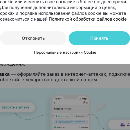
cookie или изменить свое согласие в более позднее время.
Для получения дополнительной информации о целях,
сроках и порядке использования файлов cookie вы можете
ение корзины
ознакомиться с нашей
Политикой обработки файлов cookie
формить заказ можно в пару кликов — добавить товары
аптеку, в которой их можно приобрести. Процесс получ
Отклонить
Принять
ьно гибкий:
Персональные настройки Cookie
ать в аптеке
— заберите заказ в удобной аптеке сразу 
верждения.
авка
— оформляйте заказ в интернет-аптеках, подключе
обретайте лекарства с доставкой на дом.