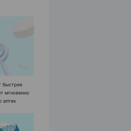
т быстрее
ют мгновенно
ю аптек