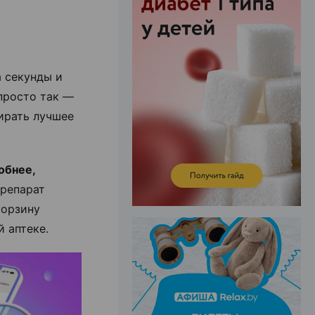
ЭФФЕКТИВНАЯ РЕКЛАМА НА САЙТЕ
а секунды и
 просто так —
ирать лучшее
обнее,
препарат
корзину
й аптеке.