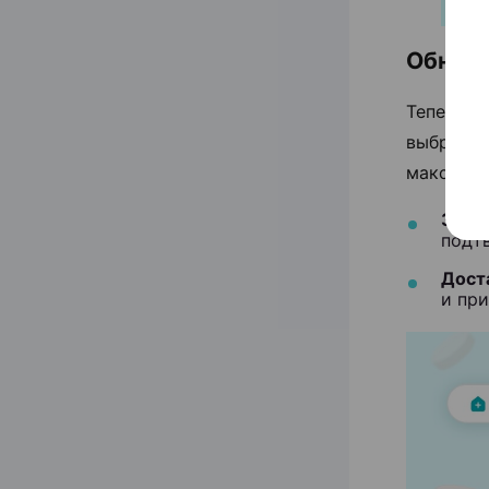
Обновл
Теперь о
выбрать 
максимал
Забр
подт
Дост
и при