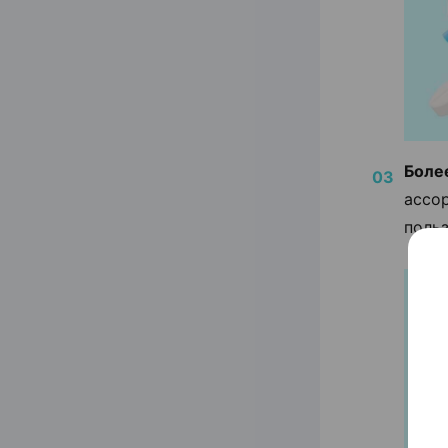
Боле
ассо
поль