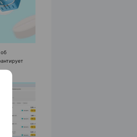
 об
арантирует