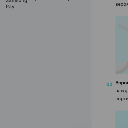
веро
Упро
нахо
сорт