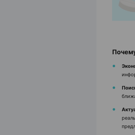
Почему
Экон
инфо
Поиск
ближа
Акту
реаль
пред