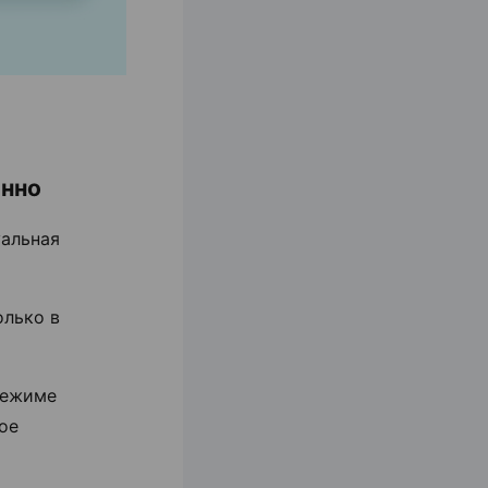
енно
уальная
олько в
режиме
ое