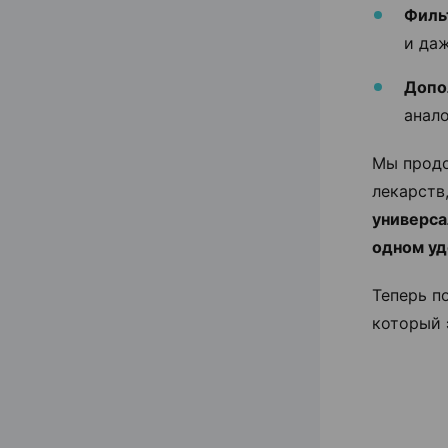
Филь
и да
Допо
анало
Мы продо
лекарств
универса
одном уд
Теперь п
который 