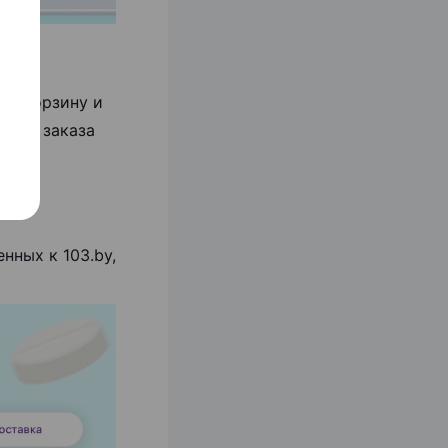
 в корзину и
ения заказа
после
нных к 103.by,