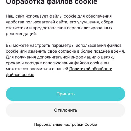
Обработка файлов cookie
врачом-косметологом и дерматологом,
основателем и руководителем Центра
Наш сайт использует файлы cookie для обеспечения
косметологии и дерматологии KODERM
удобства пользователей сайта, его улучшения, сбора
статистики и предоставления персонализированных
(КОДЕРМ) Ольгой Кудаленкиной разбираемся,
рекомендаций.
когда стоит обратиться к специалисту, какие
методы сегодня используют для восстановления
Вы можете настроить параметры использования файлов
cookie или изменить свое согласие в более позднее время.
волос и можно ли полностью остановить
Для получения дополнительной информации о целях,
облысение.
сроках и порядке использования файлов cookie вы
можете ознакомиться с нашей
Политикой обработки
файлов cookie
Принять
Отклонить
Персональные настройки Cookie