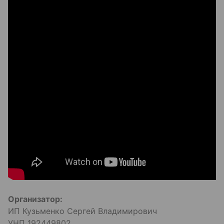
Организатор:
ИП Кузьменко Сергей Владимирович
УНП 192449802