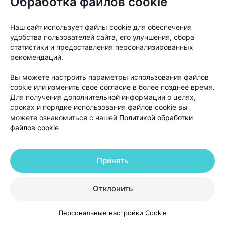
Обработка файлов cookie
методы лечения, но значимого улучшения не
произошло, тогда можно рассматривать пересадку
Наш сайт использует файлы cookie для обеспечения
волос как следующий этап», —
объясняет Ольга
удобства пользователей сайта, его улучшения, сбора
статистики и предоставления персонализированных
Кудаленкина.
рекомендаций.
Вы можете настроить параметры использования файлов
При этом важно понимать: пересадка
cookie или изменить свое согласие в более позднее время.
не устраняет причину
Для получения дополнительной информации о целях,
сроках и порядке использования файлов cookie вы
андрогенетической алопеции. Она
можете ознакомиться с нашей
Политикой обработки
помогает восстановить густоту волос
файлов cookie
в определенных зонах, но сам процесс
облысения может продолжаться.
Принять
Именно поэтому после операции работа с
Отклонить
волосами не заканчивается. В первые недели
после пересадки необходимо строго соблюдать
Персональные настройки Cookie