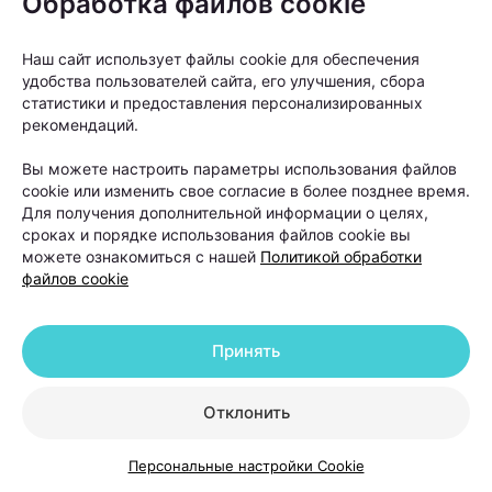
Обработка файлов cookie
Наш сайт использует файлы cookie для обеспечения
удобства пользователей сайта, его улучшения, сбора
статистики и предоставления персонализированных
рекомендаций.
Вы можете настроить параметры использования файлов
cookie или изменить свое согласие в более позднее время.
«Если пациент в течение шести-двенадцати
Для получения дополнительной информации о целях,
месяцев использовал наружную терапию и другие
сроках и порядке использования файлов cookie вы
можете ознакомиться с нашей
Политикой обработки
методы лечения, но значимого улучшения не
файлов cookie
произошло, тогда можно рассматривать пересадку
волос как следующий этап», —
объясняет Ольга
Принять
Кудаленкина.
Отклонить
При этом важно понимать: пересадка
не устраняет причину
Персональные настройки Cookie
андрогенетической алопеции. Она