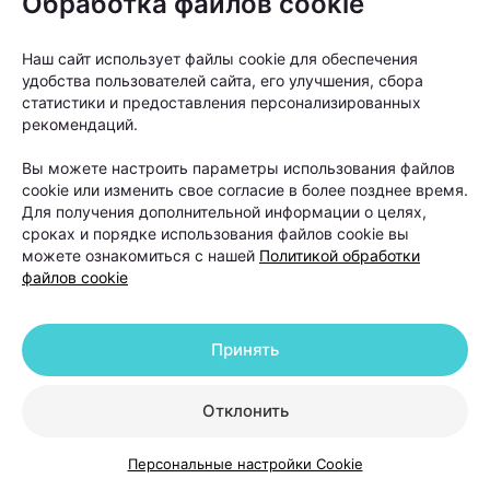
Обработка файлов cookie
При этом важно понимать: пересадка
Наш сайт использует файлы cookie для обеспечения
не устраняет причину
удобства пользователей сайта, его улучшения, сбора
андрогенетической алопеции. Она
статистики и предоставления персонализированных
помогает восстановить густоту волос
рекомендаций.
в определенных зонах, но сам процесс
Вы можете настроить параметры использования файлов
облысения может продолжаться.
cookie или изменить свое согласие в более позднее время.
Для получения дополнительной информации о целях,
сроках и порядке использования файлов cookie вы
можете ознакомиться с нашей
Политикой обработки
Именно поэтому после операции работа с
файлов cookie
волосами не заканчивается. В первые недели
после пересадки необходимо строго соблюдать
рекомендации хирурга. Обычно пациентам
Принять
советуют:
Отклонить
избегать интенсивных физических нагрузок;
отказаться от посещения бани и сауны;
Персональные настройки Cookie