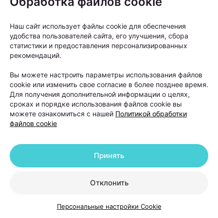
Обработка файлов cookie
Наш сайт использует файлы cookie для обеспечения
удобства пользователей сайта, его улучшения, сбора
статистики и предоставления персонализированных
рекомендаций.
Вы можете настроить параметры использования файлов
cookie или изменить свое согласие в более позднее время.
Для получения дополнительной информации о целях,
сроках и порядке использования файлов cookie вы
Как правило, пересадку рекомендуют людям с
можете ознакомиться с нашей
Политикой обработки
файлов cookie
выраженной андрогенетической алопецией, когда
волосы значительно поредели в лобной или
теменной зоне, а консервативные методы уже не
Принять
позволяют добиться заметного улучшения.
Отклонить
Персональные настройки Cookie