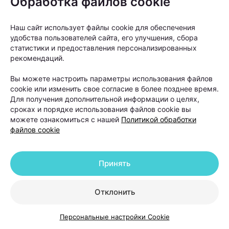
Обработка файлов cookie
Отдельное внимание уделяется восстановлению
кожи головы и приживлению пересаженных
Наш сайт использует файлы cookie для обеспечения
фолликулов. Для этого в программы реабилитации
удобства пользователей сайта, его улучшения, сбора
статистики и предоставления персонализированных
нередко включают плазмотерапию и светолечение.
рекомендаций.
Вы можете настроить параметры использования файлов
«Светолечение и плазмотерапия
cookie или изменить свое согласие в более позднее время.
назначаются в программах
Для получения дополнительной информации о целях,
сроках и порядке использования файлов cookie вы
восстановления после пересадки
можете ознакомиться с нашей
Политикой обработки
волос и способствуют более
файлов cookie
быстрому и комфортному
восстановительному периоду, а также
Принять
укрепляют волосяные фолликулы и
способствуют их росту», —
отмечает
Отклонить
специалист.
Персональные настройки Cookie