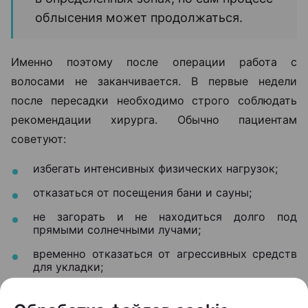
облысения может продолжаться.
Именно поэтому после операции работа с
волосами не заканчивается. В первые недели
после пересадки необходимо строго соблюдать
рекомендации хирурга. Обычно пациентам
советуют:
избегать интенсивных физических нагрузок;
отказаться от посещения бани и сауны;
не загорать и не находиться долго под
прямыми солнечными лучами;
временно отказаться от агрессивных средств
для укладки;
не использовать пилинги для кожи головы.