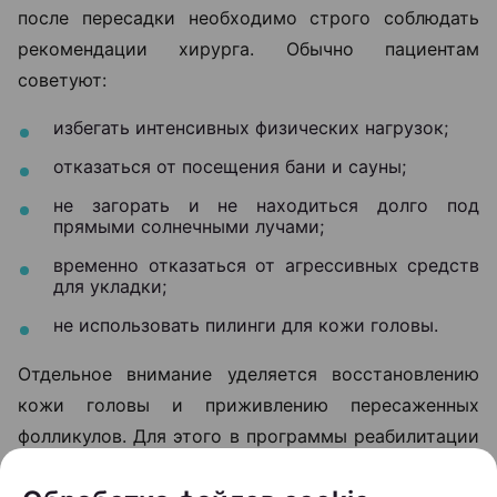
после пересадки необходимо строго соблюдать
рекомендации хирурга. Обычно пациентам
советуют:
избегать интенсивных физических нагрузок;
отказаться от посещения бани и сауны;
не загорать и не находиться долго под
прямыми солнечными лучами;
временно отказаться от агрессивных средств
для укладки;
не использовать пилинги для кожи головы.
Отдельное внимание уделяется восстановлению
кожи головы и приживлению пересаженных
фолликулов. Для этого в программы реабилитации
нередко включают плазмотерапию и светолечение.