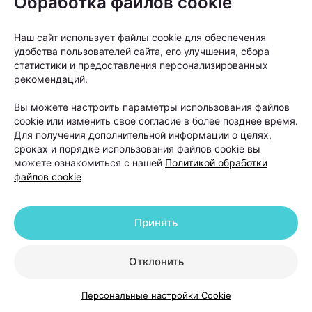
Обработка файлов cookie
«Светолечение и плазмотерапия
Наш сайт использует файлы cookie для обеспечения
назначаются в программах
удобства пользователей сайта, его улучшения, сбора
восстановления после пересадки
статистики и предоставления персонализированных
рекомендаций.
волос и способствуют более
быстрому и комфортному
Вы можете настроить параметры использования файлов
cookie или изменить свое согласие в более позднее время.
восстановительному периоду, а также
Для получения дополнительной информации о целях,
укрепляют волосяные фолликулы и
сроках и порядке использования файлов cookie вы
способствуют их росту», —
отмечает
можете ознакомиться с нашей
Политикой обработки
файлов cookie
специалист.
Принять
Еще один вопрос, который волнует многих
пациентов: нужны ли поддерживающие процедуры
Отклонить
после завершения основного курса лечения? Ответ
зависит от диагноза.
Персональные настройки Cookie