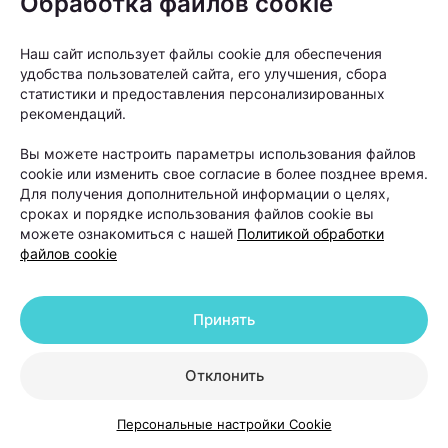
Обработка файлов cookie
можно ли это остановить? Ответ зависит от
причины проблемы.
Наш сайт использует файлы cookie для обеспечения
удобства пользователей сайта, его улучшения, сбора
статистики и предоставления персонализированных
У женщин выпадение волос чаще
рекомендаций.
связано с гормональными
Вы можете настроить параметры использования файлов
изменениями, дефицитными
cookie или изменить свое согласие в более позднее время.
состояниями, стрессом,
Для получения дополнительной информации о целях,
сроках и порядке использования файлов cookie вы
беременностью, заболеваниями
можете ознакомиться с нашей
Политикой обработки
щитовидной железы или
файлов cookie
восстановлением после перенесенных
заболеваний. У мужчин на первом
Принять
месте стоит андрогенетическая
алопеция — наследственный тип
Отклонить
облысения, при котором волосы
постепенно истончаются и перестают
Персональные настройки Cookie
расти в определенных зонах.