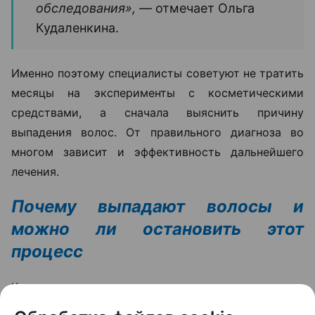
обследования», —
отмечает Ольга
Кудаленкина.
Именно поэтому специалисты советуют не тратить
месяцы на эксперименты с косметическими
средствами, а сначала выяснить причину
выпадения волос. От правильного диагноза во
многом зависит и эффективность дальнейшего
лечения.
Почему выпадают волосы и
можно ли остановить этот
процесс
Когда человек замечает усиленное выпадение
волос, первый вопрос обычно звучит одинаково: