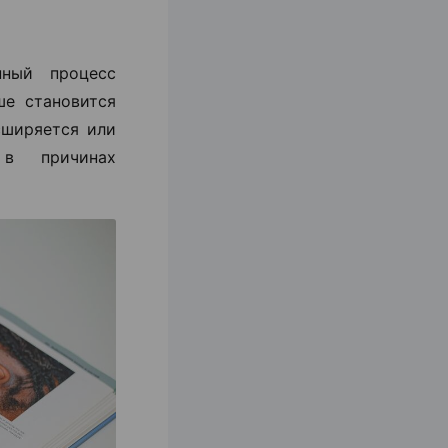
ный процесс
ше становится
сширяется или
 в причинах