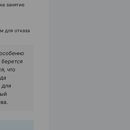
на занятие
м для отказа
 особенно
 берется
я, что
ида
 для
вый
ва.