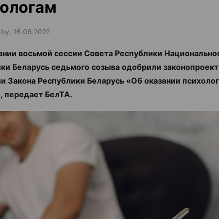
хологам
.by, 16.06.2022
ании восьмой сессии Совета Республики Национально
ки Беларусь седьмого созыва одобрили законопроект
и Закона Республики Беларусь «Об оказании психоло
 передает БелТА.