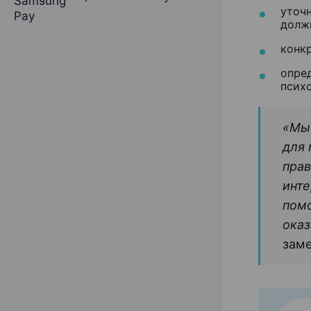
уточ
долж
конк
опред
психо
«
Мы 
для 
прав
инте
помо
ока
заме