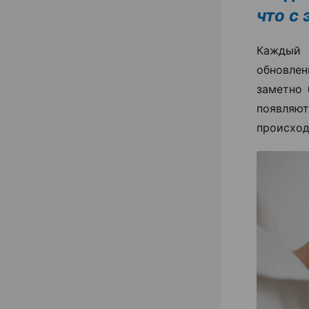
что с
Каждый 
обновлен
заметно 
появля
происход