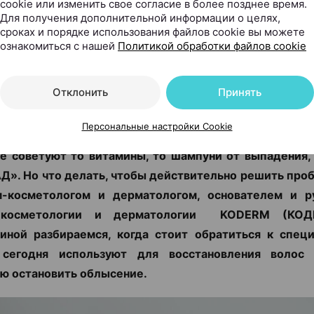
cookie или изменить свое согласие в более позднее время.
Для получения дополнительной информации о целях,
сроках и порядке использования файлов cookie вы можете
новить выпадение волос: к
ознакомиться с нашей
Политикой обработки файлов cookie
а нужно обращаться к трих
Отклонить
Принять
.by, 20.07.2026
Персональные настройки Cookie
еске остается все больше волос, пробор становит
е советуют то витамины, то шампуни от выпадения,
Д». Но что делать, чтобы действительно решить про
м-косметологом и дерматологом, основателем и р
 косметологии и дерматологии KODERM (КОД
иной разбираемся, когда стоит обратиться к специ
сегодня используют для восстановления воло
ю остановить облысение.