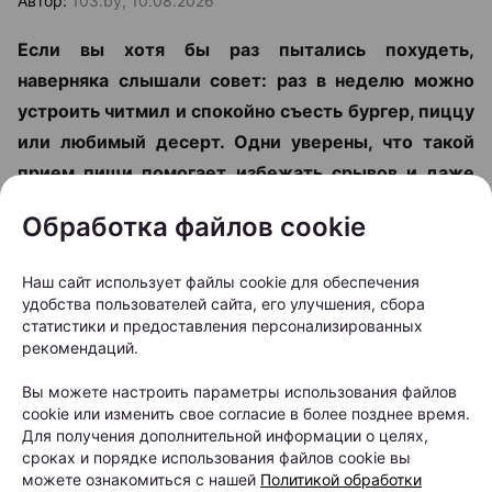
Автор:
103.by, 10.08.2026
Если вы хотя бы раз пытались похудеть,
наверняка слышали совет: раз в неделю можно
устроить читмил и спокойно съесть бургер, пиццу
или любимый десерт. Одни уверены, что такой
прием пищи помогает избежать срывов и даже
«разгоняет» метаболизм. Другие считают его
Обработка файлов cookie
главным врагом стройной фигуры. Вместе со
Светланой Чернушевич, диетологом и
Наш сайт использует файлы cookie для обеспечения
нутрициологом
, разбираемся, кому читмил
удобства пользователей сайта, его улучшения, сбора
действительно может помочь, почему он не
статистики и предоставления персонализированных
рекомендаций.
ускоряет обмен веществ и можно ли худеть без
жестких запретов.
Вы можете настроить параметры использования файлов
cookie или изменить свое согласие в более позднее время.
Для получения дополнительной информации о целях,
сроках и порядке использования файлов cookie вы
можете ознакомиться с нашей
Политикой обработки