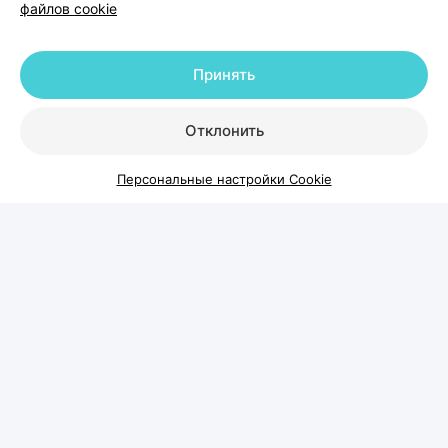
файлов cookie
Принять
Отклонить
Персональные настройки Cookie
Зачем нужен читмил?
Само слово
cheat meal
переводится как «обманный
прием пищи». Обычно так называют заранее
запланированный прием еды, во время которого
человек позволяет себе продукты, которые
ограничивает во время похудения.