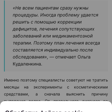
«Не всем пациентам сразу нужны
процедуры. Иногда проблему удается
решить с помощью коррекции
дефицитов, лечения сопутствующих
заболеваний или медикаментозной
терапии. Поэтому план лечения всегда
составляется индивидуально после
обследования», —
отмечает Ольга
Кудаленкина.
Именно поэтому специалисты советуют не тратить
месяцы на эксперименты с косметическими
средствами, а сначала выяснить причину
выпадения волос. От правильного диагноза во
многом зависит и эффективность дальнейшего