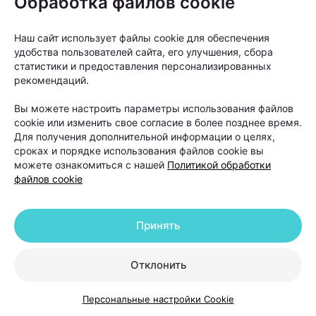
Обработка файлов cookie
лечения.
Наш сайт использует файлы cookie для обеспечения
Почему выпадают волосы и
удобства пользователей сайта, его улучшения, сбора
можно ли остановить этот
статистики и предоставления персонализированных
рекомендаций.
процесс
Вы можете настроить параметры использования файлов
cookie или изменить свое согласие в более позднее время.
Когда человек замечает усиленное выпадение
Для получения дополнительной информации о целях,
волос, первый вопрос обычно звучит одинаково:
сроках и порядке использования файлов cookie вы
можно ли это остановить? Ответ зависит от
можете ознакомиться с нашей
Политикой обработки
файлов cookie
причины проблемы.
Принять
У женщин выпадение волос чаще
связано с гормональными
Отклонить
изменениями, дефицитными
состояниями, стрессом,
Персональные настройки Cookie
беременностью, заболеваниями