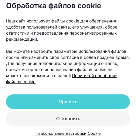
Обработка файлов cookie
очередной «чудо-БАД». Но что делать, чтобы
действительно решить проблему? Вместе с
Наш сайт использует файлы cookie для обеспечения
врачом-косметологом и дерматологом,
удобства пользователей сайта, его улучшения, сбора
основателем и руководителем Центра
статистики и предоставления персонализированных
рекомендаций.
косметологии и дерматологии KODERM
(КОДЕРМ) Ольгой Кудаленкиной разбираемся,
Вы можете настроить параметры использования файлов
когда стоит обратиться к специалисту, какие
cookie или изменить свое согласие в более позднее время.
Для получения дополнительной информации о целях,
методы сегодня используют для восстановления
сроках и порядке использования файлов cookie вы
волос и можно ли полностью остановить
можете ознакомиться с нашей
Политикой обработки
файлов cookie
облысение.
Принять
Отклонить
Персональные настройки Cookie